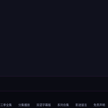
第三季全集
分集播放
双语字幕版
系列合集
影迷留言
免责声明