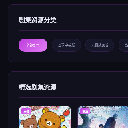
剧集资源分类
全部剧集
双语字幕版
无删减原版
高
精选剧集资源
主推
高清