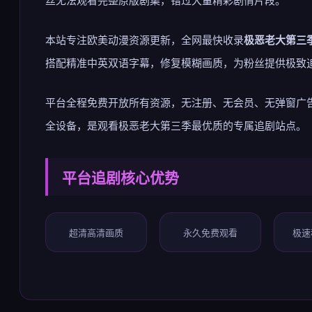
丝无法观看完整原版剧集，错过大量精彩剧情片段。
本站专注欧美动漫资源更新，全网最快收录
极恶老大第三
搭配精准中英双语字幕，修复模糊画质，为粉丝提供极致
平台全程免费开放所有资源，无注册、无会员、无弹窗广
全设备，是观看极恶老大第三季最优质的专属追剧站点。
平台追剧核心优势
超清高清画质
永久免费观看
极速