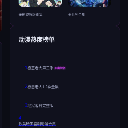
无删减原版剧集
全系列合集
动漫热度榜单
1
极恶老大第三季
热度榜首
2
极恶老大1-2季全集
3
地狱客栈完整版
4
欧美暗黑喜剧动漫合集