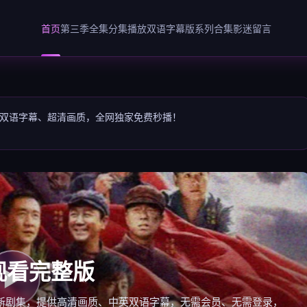
首页
第三季全集
分集播放
双语字幕版
系列合集
影迷留言
双语字幕、超清画质，全网独家免费秒播！
观看完整版
▶
新剧集，提供高清画质、中英双语字幕，无需会员、无需登录，