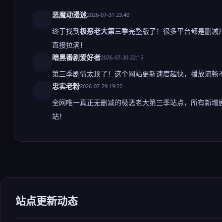
恶魔动漫迷
2026-07-31 23:40
终于找到
极恶老大第三季
完整版了！很多平台都是删减
直接拉满！
暗黑番剧爱好者
2026-07-30 22:15
第三季剧情太顶了！这个网站更新速度超快，播放流畅
忠实老粉
2026-07-29 19:22
全网唯一真正无删减的极恶老大第三季站点，所有新增
站！
站点更新动态