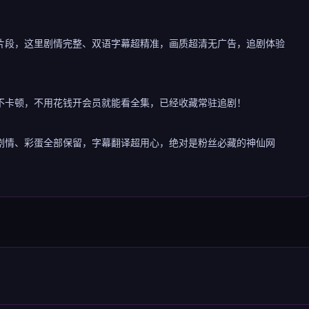
片段，这里剧情完整、双语字幕超精准，画质超清无广告，追剧体验
不卡顿，不用花钱开会员就能看全集，已经收藏常驻追剧！
剧情、彩蛋全部保留，字幕翻译超用心，绝对是粉丝必藏的神仙网