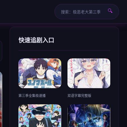
无删减原版剧情
全集完整收录
中英双语字幕
最新更新
🔍
快速追剧入口
第三季全集极速播
双语字幕完整版